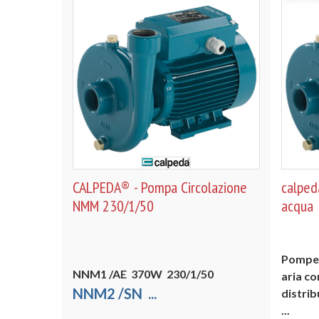
CALPEDA® - Pompa Circolazione
calped
NMM 230/1/50
acqua
Pompe 
NNM1
/AE
370W 230/1/50
aria co
NNM2
/SN
...
distrib
...