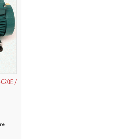
-C20E /
re