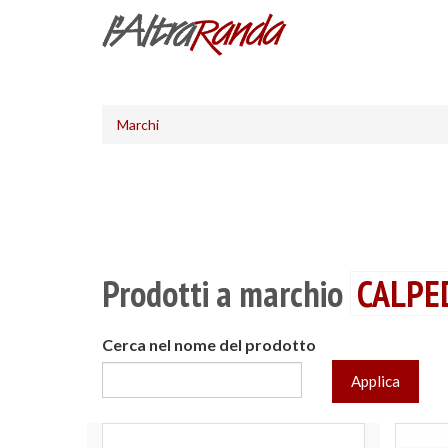
Salta
al
contenuto
principale
Marchi
Prodotti a marchio
CALPE
Cerca nel nome del prodotto
Applica