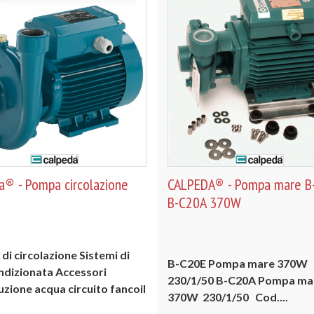
a® - Pompa circolazione
CALPEDA® - Pompa mare B
B-C20A 370W
di circolazione
Sistemi di
B-C20E
Pompa mare
370W
ndizionata
Accessori
230/1/50
B-C20A
Pompa ma
uzione acqua circuito fancoil
370W 230/1/50
Cod....