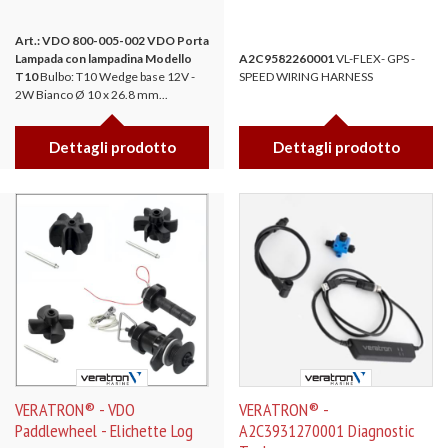
Art.: VDO 800-005-002
VDO Porta
Lampada con lampadina Modello
A2C9582260001
VL-FLEX- GPS -
T10
Bulbo: T10 Wedge base 12V -
SPEED WIRING HARNESS
2W Bianco Ø 10 x 26.8 mm...
Dettagli prodotto
Dettagli prodotto
VERATRON® - VDO
VERATRON® -
Paddlewheel - Elichette Log
A2C3931270001 Diagnostic