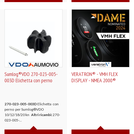
Sumlog®VDO 270-023-005-
VERATRON® - VMH FLEX
003D Elichetta con perno
DISPLAY - NMEA 2000®
270-023-005-003D
Elichetta con
perno per Sumlog®VDO
10/12/18/20 kn
Altri ricambi:
270-
023-005-...