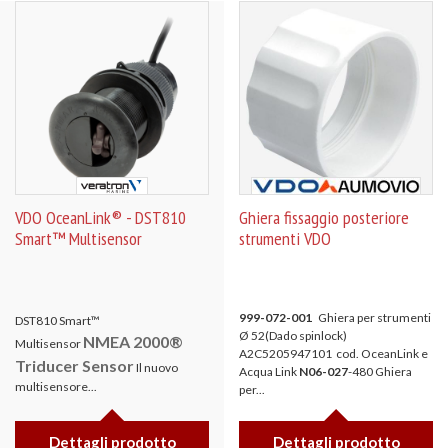
VDO OceanLink® - DST810
Ghiera fissaggio posteriore
Smart™ Multisensor
strumenti VDO
999-072-001
Ghiera per strumenti
DST810 Smart™
Ø 52(Dado spinlock)
NMEA 2000®
Multisensor
A2C5205947101 cod. OceanLink e
Triducer Sensor
Il nuovo
Acqua Link
N06-027
-480 Ghiera
multisensore...
per...
Dettagli prodotto
Dettagli prodotto