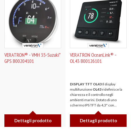
VERATRON® - VMH 35-Suzuki*
VERATRON OceanLink® -
GPS B00204101
OL43 B00126101
DISPLAY TFT OL43
Il display
multifunzione
OL43
ridefinisce la
chiarezza e il controllo negli
ambienti marini. Dotato di uno
schermo IPS TFT da 4,3" con...
Dettagli prodotto
Dettagli prodotto