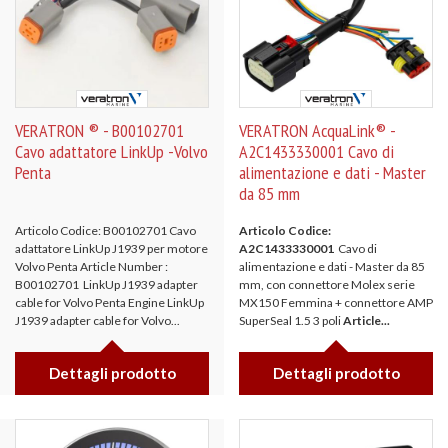
VERATRON ® - B00102701
VERATRON AcquaLink® -
Cavo adattatore LinkUp -Volvo
A2C1433330001 Cavo di
Penta
alimentazione e dati - Master
da 85 mm
Articolo Codice: B00102701 Cavo
Articolo Codice:
adattatore LinkUp J1939 per motore
A2C1433330001
Cavo di
Volvo Penta Article Number :
alimentazione e dati - Master da 85
B00102701 LinkUp J1939 adapter
mm, con connettore Molex serie
cable for Volvo Penta Engine LinkUp
MX150 Femmina + connettore AMP
J1939 adapter cable for Volvo...
SuperSeal 1.5 3 poli
Article...
Dettagli prodotto
Dettagli prodotto