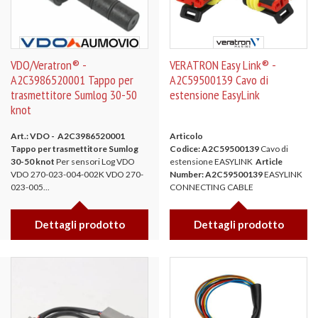
VDO/Veratron® -
VERATRON Easy Link® -
A2C3986520001 Tappo per
A2C59500139 Cavo di
trasmettitore Sumlog 30-50
estensione EasyLink
knot
Art.: VDO - A2C3986520001
Articolo
Tappo per trasmettitore Sumlog
Codice: A2C59500139
Cavo di
30-50 knot
Per sensori Log VDO
estensione EASYLINK
Article
VDO 270-023-004-002K VDO 270-
Number: A2C59500139
EASYLINK
023-005...
CONNECTING CABLE
Dettagli prodotto
Dettagli prodotto