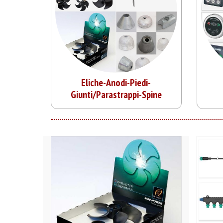
Eliche-Anodi-Piedi-
Giunti/Parastrappi-Spine