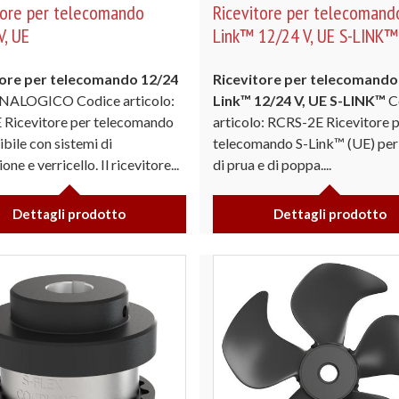
tore per telecomando
Ricevitore per telecomand
V, UE
Link™ 12/24 V, UE S-LINK™
tore per telecomando 12/24
Ricevitore per telecomando
ALOGICO Codice articolo:
Link™ 12/24 V, UE
S-LINK™
C
Ricevitore per telecomando
articolo: RCRS-2E Ricevitore 
bile con sistemi di
telecomando S-Link™ (UE) per 
one e verricello. Il ricevitore...
di prua e di poppa....
Dettagli prodotto
Dettagli prodotto