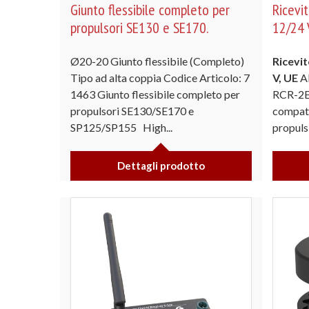
Giunto flessibile completo per
Ricevi
propulsori SE130 e SE170.
12/24 
Ø20-20 Giunto flessibile (Completo)
Ricevi
Tipo ad alta coppia Codice Articolo: 7
V, UE
AN
1463 Giunto flessibile completo per
RCR-2E 
propulsori SE130/SE170 e
compati
SP125/SP155 High...
propulsi
Dettagli prodotto