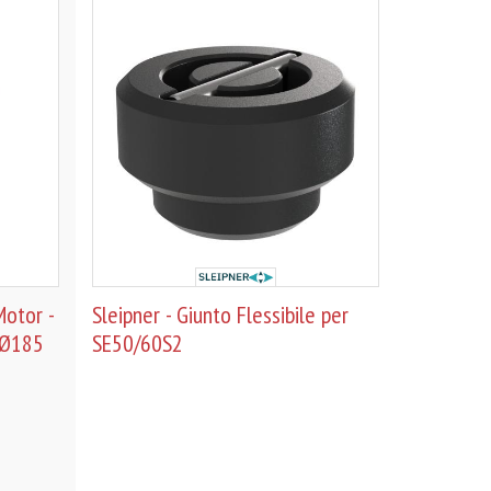
otor -
Sleipner - Giunto Flessibile per
 Ø185
SE50/60S2