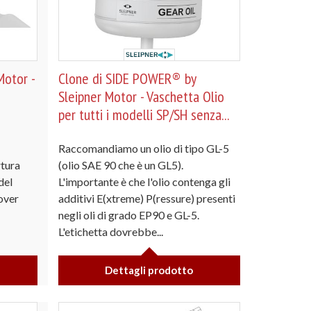
otor -
Clone di SIDE POWER® by
Sleipner Motor - Vaschetta Olio
per tutti i modelli SP/SH senza...
Raccomandiamo un olio di tipo GL-5
rtura
(olio SAE 90 che è un GL5).
del
L'importante è che l'olio contenga gli
over
additivi E(xtreme) P(ressure) presenti
negli oli di grado EP90 e GL-5.
L'etichetta dovrebbe...
Dettagli prodotto