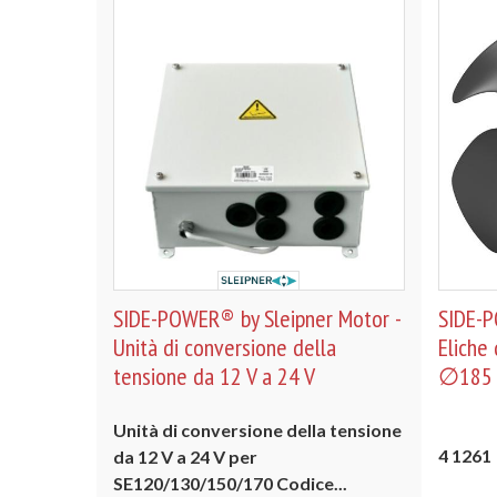
SIDE-POWER® by Sleipner Motor -
SIDE-P
Unità di conversione della
Eliche 
tensione da 12 V a 24 V
∅185 
Unità di conversione della tensione
4 1261
da 12 V a 24 V per
SE120/130/150/170
Codice...