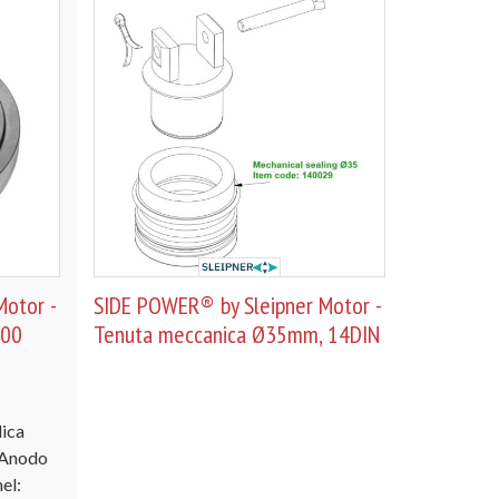
otor -
SIDE POWER® by Sleipner Motor -
400
Tenuta meccanica Ø35mm, 14DIN
lica
 Anodo
nel: