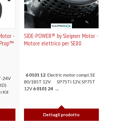
otor -
SIDE-POWER® by Sleipner Motor -
-Prop™
Motore elettrico per SE80
6 0101 12
Electric motor compl. SE
T-24V
80/185T 12V SP75Ti 12V, SP75T
ID)
12V
6 0101 24 ...
n Kit
Dettagli prodotto