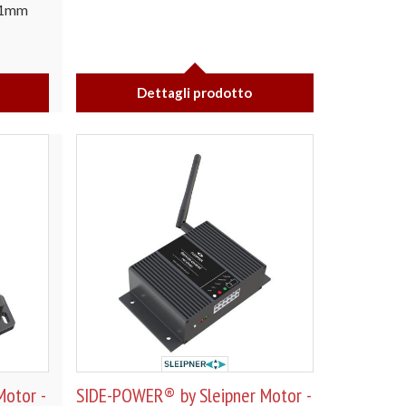
31mm
Dettagli prodotto
otor -
SIDE-POWER® by Sleipner Motor -