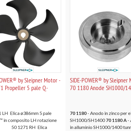
OWER® by Sleipner Motor -
SIDE-POWER® by Sleipner M
1 Propeller 5 pale Q-
70 1180 Anode SH1000/1
 LH Elica ø386mm 5 pale
70 1180
- Anodo in zinco per e
 in composito LH rotazione
SH1000/SH1400
70 1180 A
-
a 50 1271 RH Elica
in alluminio SH1000/1400 tun