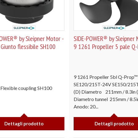
OWER® by Sleipner Motor -
SIDE-POWER® by Sleipner M
Giunto flessibile SH100
9 1261 Propeller 5 pale Q
9 1261 Propeller 5bl Q-Prop™
SE120/215T-24V SE150/215
Flexible coupling SH100
(D) Diametro 211mm / 8.3in (
Diametro tunnel 215mm / 8.5i
Anodo: 20...
Dettagli prodotto
Dettagli prodotto