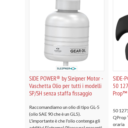
SIDE POWER® by Sleipner Motor -
SIDE-P
Vaschetta Olio per tutti i modelli
50 127
SP/SH senza staffa fissaggio
Prop™
Raccomandiamo un olio di tipo GL-5
50 1271
(olio SAE 90 che è un GL5).
QProp ™
L'importante è che l'olio contenga gli
orari
additivi E(xtreme) P(ressure) presenti