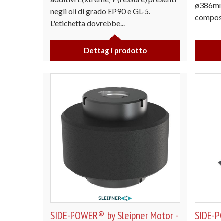
ø386mm
negli oli di grado EP90 e GL-5.
composi
L'etichetta dovrebbe...
Dettagli prodotto
SIDE-POWER® by Sleipner Motor -
SIDE-P