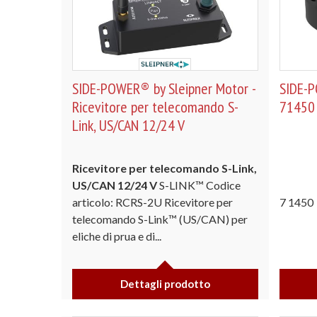
SIDE-POWER® by Sleipner Motor -
SIDE-P
Ricevitore per telecomando S-
71450 
Link, US/CAN 12/24 V
Ricevitore per telecomando S-Link,
US/CAN
12/24 V
S-LINK™ Codice
articolo: RCRS-2U Ricevitore per
7 1450 
telecomando S-Link™ (US/CAN) per
eliche di prua e di...
Dettagli prodotto