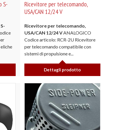
o S-
Ricevitore per telecomando,
USA/CAN 12/24 V
 S-
Ricevitore per telecomando,
odice
USA/CAN
12/24 V
ANALOGICO
per
Codice articolo: RCR-2U Ricevitore
eliche
per telecomando compatibile con
sistemi di propulsione e...
Dettagli prodotto