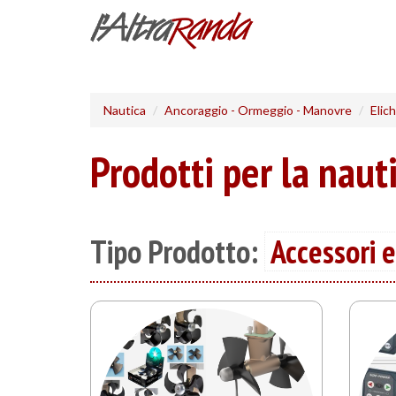
Salta
al
contenuto
principale
Nautica
Ancoraggio - Ormeggio - Manovre
Elic
Prodotti per la naut
Tipo Prodotto:
Accessori 