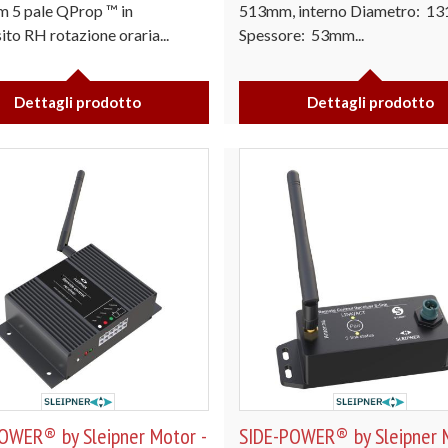
 5 pale QProp ™ in
513mm, interno Diametro: 1
to RH rotazione oraria...
Spessore: 53mm...
Dettagli prodotto
Dettagli prodotto
OWER® by Sleipner Motor -
SIDE-POWER® by Sleipner M