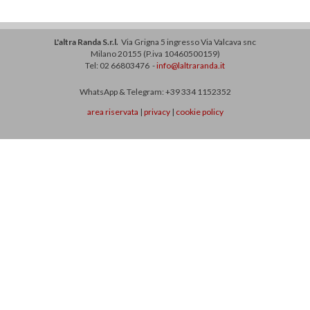
L'altra Randa S.r.l.
Via Grigna 5 ingresso Via Valcava snc
Milano 20155 (P.iva 10460500159)
Tel: 02 66803476 -
info@laltraranda.it
WhatsApp & Telegram: +39 334 1152352
area riservata
|
privacy
|
cookie policy