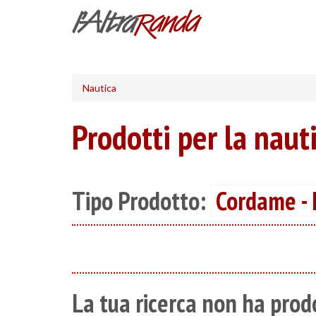
Salta
al
contenuto
principale
Nautica
Prodotti per la naut
Tipo Prodotto:
Cordame -
La tua ricerca non ha prodo