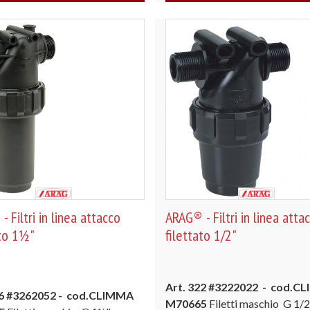
 Filtri in linea attacco
ARAG® - Filtri in linea atta
ato 1½"
filettato 1/2"
Art. 322 #3222022 - cod.C
26 #3262052
- cod.CLIMMA
M70665
Filetti maschio G 1/2