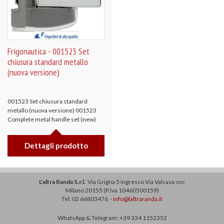
Frigonautica - 001523 Set
chiusura standard metallo
(nuova versione)
001523 Set chiusura standard
metallo (nuova versione) 001523
Complete metal handle set (new)
Dettagli prodotto
L'altra Randa S.r.l.
Via Grigna 5 ingresso Via Valcava snc
Milano 20155 (P.iva 10460500159)
Tel: 02 66803476 -
info@laltraranda.it
WhatsApp & Telegram: +39 334 1152352