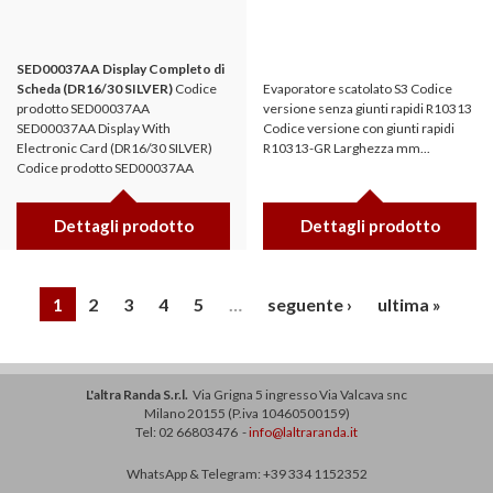
SED00037AA Display Completo di
Scheda (DR16/30 SILVER)
Codice
Evaporatore scatolato S3 Codice
prodotto SED00037AA
versione senza giunti rapidi R10313
SED00037AA Display With
Codice versione con giunti rapidi
Electronic Card (DR16/30 SILVER)
R10313-GR Larghezza mm...
Codice prodotto SED00037AA
Dettagli prodotto
Dettagli prodotto
1
2
3
4
5
…
seguente ›
ultima »
L'altra Randa S.r.l.
Via Grigna 5 ingresso Via Valcava snc
Milano 20155 (P.iva 10460500159)
Tel: 02 66803476 -
info@laltraranda.it
WhatsApp & Telegram: +39 334 1152352