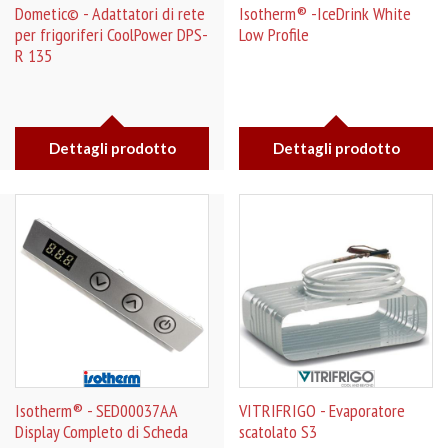
Dometic© - Adattatori di rete
Isotherm® -IceDrink White
per frigoriferi CoolPower DPS-
Low Profile
R 135
Dettagli prodotto
Dettagli prodotto
Isotherm® - SED00037AA
VITRIFRIGO - Evaporatore
Display Completo di Scheda
scatolato S3