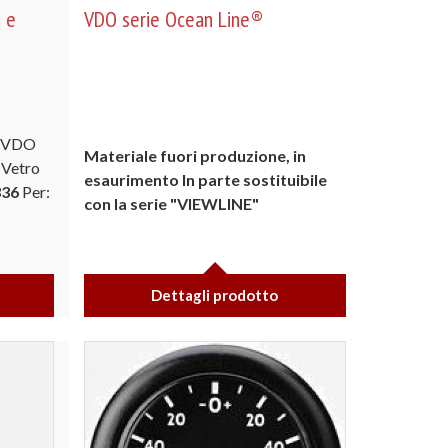
 e
VDO serie Ocean Line®
: VDO
Materiale fuori produzione, in
 Vetro
esaurimento
In parte sostituibile
336
Per:
con la serie "VIEWLINE"
Dettagli prodotto