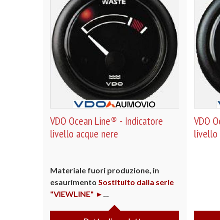
VDO Ocean Line® - Indicatore
VDO Oc
livello acque nere
livello
Materiale fuori produzione, in
esaurimento
Sostituito dalla serie
"VIEWLINE" ►
...