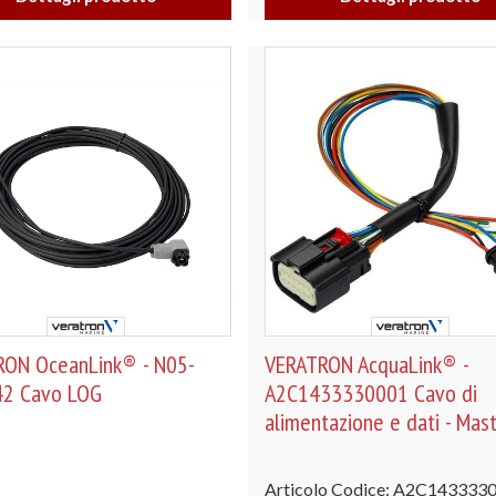
ON OceanLink® - N05-
VERATRON AcquaLink® -
42 Cavo LOG
A2C1433330001 Cavo di
alimentazione e dati - Mast
Articolo Codice: A2C143333