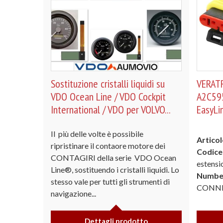
Sostituzione cristalli liquidi su
VERATR
VDO Ocean Line / VDO Cockpit
A2C595
International / VDO per VOLVO...
EasyLi
Il più delle volte è possibile
Articol
ripristinare il contaore motore dei
Codice
CONTAGIRI della serie VDO Ocean
estens
Line®, sostituendo i cristalli liquidi. Lo
Numbe
stesso vale per tutti gli strumenti di
CONNE
navigazione...
Dettagli prodotto