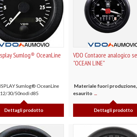
splay Sumlog® OceanLine
VDO Contaore analogico se
"OCEAN LINE"
SPLAY Sumlog® OceanLine
Materiale fuori produzione,
 12/30/50nodi d85
esaurito
...
Dettagli prodotto
Dettagli prodotto