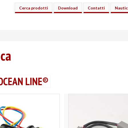
Cerca prodotti
Download
Contatti
Nautic
ica
 OCEAN LINE®