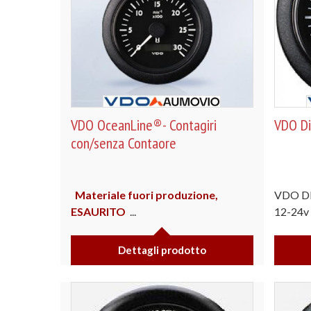
VDO OceanLine®- Contagiri
VDO Di
con/senza Contaore
Materiale fuori produzione,
VDO DI
ESAURITO
...
12-24v
Dettagli prodotto