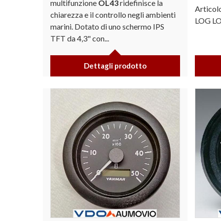
multifunzione
OL43
ridefinisce la
Articol
chiarezza e il controllo negli ambienti
LOG LO
marini. Dotato di uno schermo IPS
TFT da 4,3" con...
Dettagli prodotto