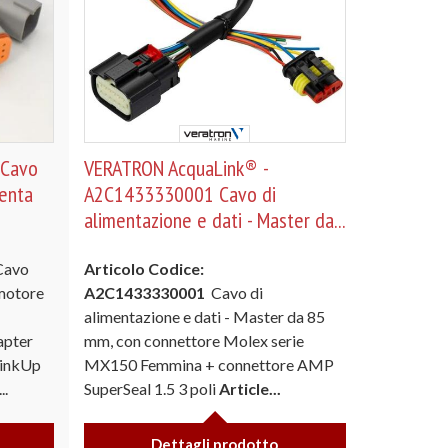
 Cavo
VERATRON AcquaLink® -
Penta
A2C1433330001 Cavo di
alimentazione e dati - Master da...
Cavo
Articolo Codice:
motore
A2C1433330001
Cavo di
alimentazione e dati - Master da 85
apter
mm, con connettore Molex serie
LinkUp
MX150 Femmina + connettore AMP
..
SuperSeal 1.5 3 poli
Article...
Dettagli prodotto