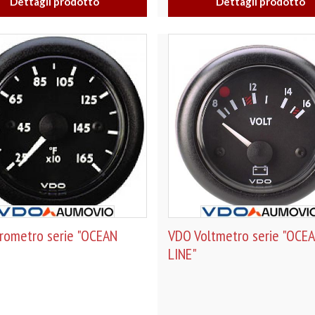
Dettagli prodotto
Dettagli prodotto
rometro serie "OCEAN
VDO Voltmetro serie "OCE
LINE"