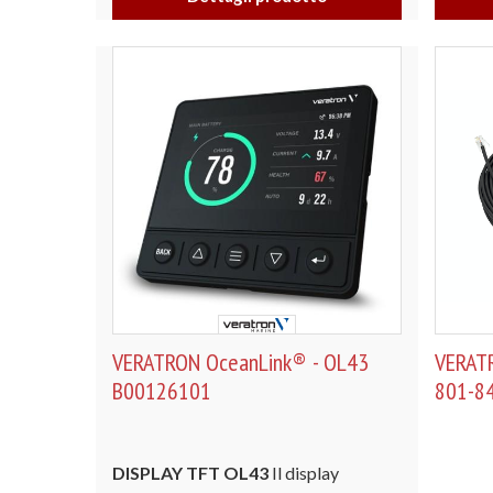
VERATRON OceanLink® - OL43
VERATR
B00126101
801-8
DISPLAY TFT OL43
Il display