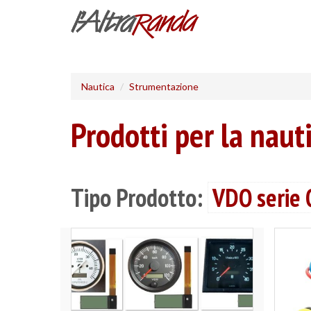
Salta
al
contenuto
principale
Nautica
Strumentazione
Prodotti per la naut
Tipo Prodotto:
VDO serie