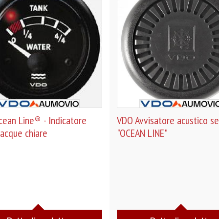
ean Line® - Indicatore
VDO Avvisatore acustico se
 acque chiare
"OCEAN LINE"