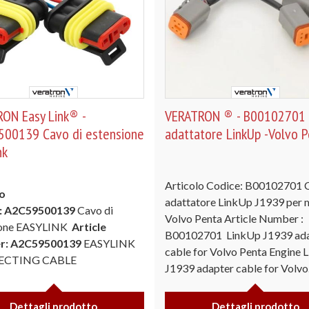
ON Easy Link® -
VERATRON ® - B00102701
00139 Cavo di estensione
adattatore LinkUp -Volvo 
nk
Articolo Codice: B00102701 
o
adattatore LinkUp J1939 per 
: A2C59500139
Cavo di
Volvo Penta Article Number :
ione EASYLINK
Article
B00102701 LinkUp J1939 ad
r: A2C59500139
EASYLINK
cable for Volvo Penta Engine 
CTING CABLE
J1939 adapter cable for Volvo.
Dettagli prodotto
Dettagli prodotto