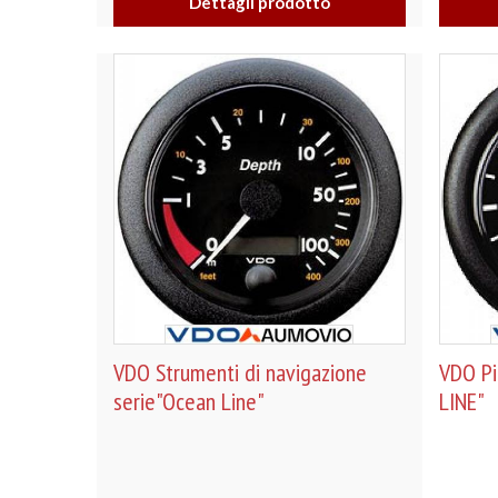
Dettagli prodotto
VDO Strumenti di navigazione
VDO Pi
serie"Ocean Line"
LINE"