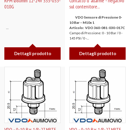
RPM Ø80mm 12-24V 333-035-
Contatto d' allarme - negativo
010G
sul contenitore...
VDO Sensore di Pressione 0-
10 Bar – M10x 1
...
Articolo: VDO 360-081-030-017C
Campo di Pressione: 0 - 10 Bar / 0 -
145 PSI / 0 -...
Dettagli prodotto
Dettagli prodotto
VDO - 0-10 Bar 1/8-27 NPTF
VDO - 0-10 Bar 1/8-27 NPTF