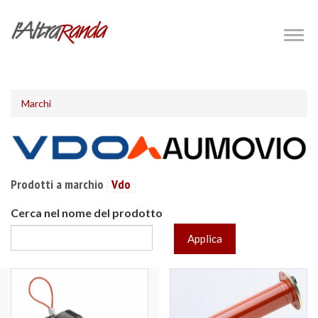
Salta
al
Togg
navig
contenuto
principale
Marchi
Prodotti a marchio
Vdo
Cerca nel nome del prodotto
Applica