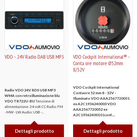
VDO - 24V Radio DAB USB MP3
VDO Cockpit International® -
Conta ore motore Ø52mm
8/32V
VDO Cockpit International
Radio VDO 24V RDS USB MP3
Contaore 52 mm 8 - 32V -
WMA con retroilluminazione blu
Illuminato
VDO AAA2567720051
VDO TR722U-BU
Tensione di
ex A2C1936240003
VDO
alimentazione: 24 volt CC Radio: FM
AAA2567720052 ex
- MW - LW Audio: USB -...
A2C1936240010 (conf....
Dettagli prodotto
Dettagli prodotto