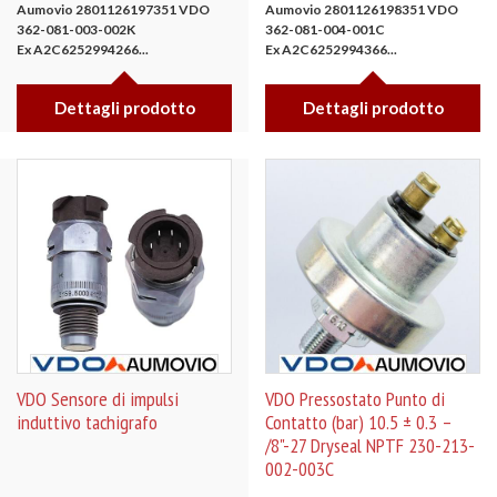
Aumovio 2801126197351
VDO
Aumovio 2801126198351
VDO
362-081-003-002K
362-081-004-001C
Ex A2C6252994266...
Ex A2C6252994366...
Dettagli prodotto
Dettagli prodotto
VDO Sensore di impulsi
VDO Pressostato Punto di
induttivo tachigrafo
Contatto (bar) 10.5 ± 0.3 –
/8"-27 Dryseal NPTF 230-213-
002-003C