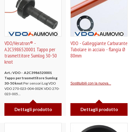
VDO/Veratron® -
VDO - Galleggiante Carburante
A2C3986520001 Tappo per
Tubolare in acciaio - flangia Ø
trasmettitore Sumlog 30-50
80mm
knot
Art.: VDO - A2C3986520001
Tappo per trasmettitore Sumlog
30-50 knot
Per sensori Log VDO
Sostituibili con la nuova...
VDO 270-023-004-002K VDO 270-
023-005...
Dettagli prodotto
Dettagli prodotto