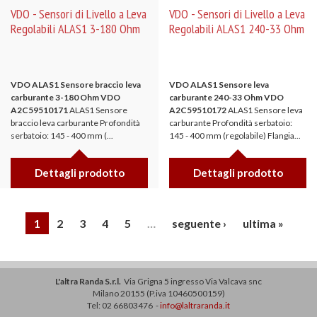
VDO - Sensori di Livello a Leva
VDO - Sensori di Livello a Leva
Regolabili ALAS1 3-180 Ohm
Regolabili ALAS1 240-33 Ohm
VDO ALAS1 Sensore braccio leva
VDO ALAS1 Sensore leva
carburante 3-180 Ohm
VDO
carburante 240-33 Ohm
VDO
A2C59510171
ALAS1 Sensore
A2C59510172
ALAS1 Sensore leva
braccio leva carburante Profondità
carburante Profondità serbatoio:
serbatoio: 145 - 400 mm (...
145 - 400 mm (regolabile) Flangia...
Dettagli prodotto
Dettagli prodotto
1
2
3
4
5
…
seguente ›
ultima »
L'altra Randa S.r.l.
Via Grigna 5 ingresso Via Valcava snc
Milano 20155 (P.iva 10460500159)
Tel: 02 66803476 -
info@laltraranda.it