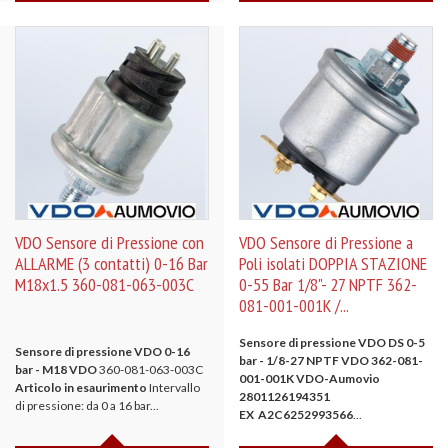
VDO Sensore di Pressione con
VDO Sensore di Pressione a
ALLARME (3 contatti) 0-16 Bar
Poli isolati DOPPIA STAZIONE
M18x1.5 360-081-063-003C
0-55 Bar 1/8"- 27 NPTF 362-
081-001-001K /...
Sensore di pressione VDO DS 0-5
Sensore di pressione VDO 0-16
bar - 1/8-27 NPTF
VDO 362-081-
bar - M18
VDO
360-081-063-003C
001-001K
VDO-Aumovio
Articolo in esaurimento
Intervallo
2801126194351
di pressione: da 0 a 16 bar...
EX A2C6252993566
...