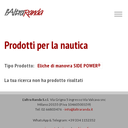
Salta
al
Togg
navig
contenuto
principale
Prodotti per la nautica
Tipo Prodotto:
Eliche di manovra SIDE POWER®
La tua ricerca non ha prodotto risultati
L'altra Randa S.r.l.
Via Grigna 5 ingresso Via Valcava snc
Milano 20155 (P.iva 10460500159)
Tel: 02 66803476 -
info@laltraranda.it
WhatsApp & Telegram: +39 334 1152352