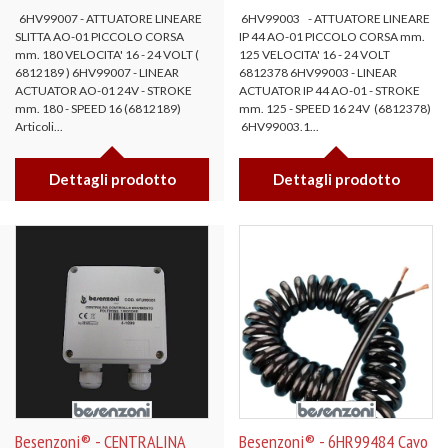
6HV99007 - ATTUATORE LINEARE
6HV99003 - ATTUATORE LINEARE
SLITTA AO-01 PICCOLO CORSA
IP 44 AO-01 PICCOLO CORSA mm.
mm. 180 VELOCITA' 16 - 24 VOLT (
125 VELOCITA' 16 - 24 VOLT
6812189 ) 6HV99007 - LINEAR
6812378 6HV99003 - LINEAR
ACTUATOR AO-01 24V - STROKE
ACTUATOR IP 44 AO-01 - STROKE
mm. 180 - SPEED 16 (6812189)
mm. 125 - SPEED 16 24V (6812378)
Articoli...
6HV99003.1...
Dettagli prodotto
Dettagli prodotto
Besenzoni® - CENTRALINA
Besenzoni® - 6HR99484 Cavo