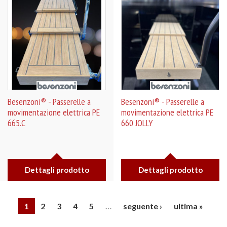
Besenzoni® - Passerelle a
Besenzoni® - Passerelle a
movimentazione elettrica PE
movimentazione elettrica PE
665.C
660 JOLLY
Dettagli prodotto
Dettagli prodotto
1
2
3
4
5
…
seguente ›
ultima »