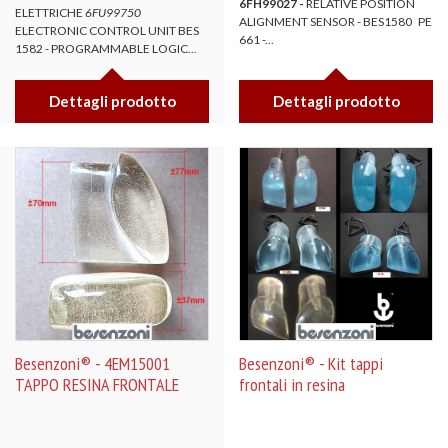
6FH99027
-
RELATIVE POSITION
ELETTRICHE
6FU99750
ALIGNMENT SENSOR - BES1580 PE
ELECTRONIC CONTROL UNIT BES
661 -...
1582 - PROGRAMMABLE LOGIC...
Dettagli prodotto
Dettagli prodotto
Besenzoni® - 4EM15001
Besenzoni® - Kit tappi
TAPPO RESINA FRONTALE
frontali in resina