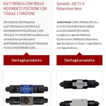
ELETTRONICA CONTROLLO
Spiralato 2x0.75 in
MOVIMENTO POLTRONE CON
Poliuretano Nero
TOGGLE 1 FUNZIONE
6FU99351 CENTRALINA
6HR99484
CAVO SPIRALATO 2 x
ELETTRONICA CONTROLLO
0.75 IN POLIURETANO NERO
MOVIMENTO POLTRONE CON
LUCIDO DIAMETRO 6MM,
TOGGLE 1 FUNZIONE Sostituisce la
Lunghezza Spirale 800mm
scheda fuori produzione:
(Estensione 2400mm) Diametro
6HP99008 SCHEDA ELETTRONICA
Spirale 20mm +/-2mm, Code 80mm
P 216 3 MOTORI BES 203...
con Sguainatura...
Dettagli prodotto
Dettagli prodotto