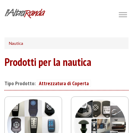
Salta
al
Togg
navig
contenuto
principale
Nautica
Prodotti per la nautica
Tipo Prodotto:
Attrezzatura di Coperta