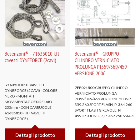
Besenzoni® - 71635010 kIt
Besenzoni® - GRUPPO
cavetti DYNEFORCE (2cavi)
CILINDRO VERNICIATO
PROLUNGA PI359/369/459
VERSIONE 2006
71635010
KIT VAVETTI
7FF021500
GRUPPO CILINDRO
DYNEFORCE (2CAVI) - COLORE
VERNICIATO PROLUNGA
NERO - MONTATI
PI359/369/459 VERSIONE 2006 PI
MOVIMENTAZIOEN RELAIO
359.260 SPORT FLASH, PI 364.260
235mm - CON CARRUCOLE
SPORT FLASH GIREVOLE, PI
61635010
- KIT VAVETTI
459.250 JUNIOR, PI 369.250 SMART
DYNEFORCE (...
Dettagli prodotto
Dettagli prodotto