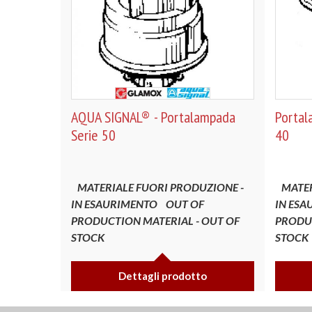
AQUA SIGNAL® - Portalampada
Portal
Serie 50
40
MATERIALE FUORI PRODUZIONE -
MATER
IN ESAURIMENTO
OUT OF
IN ESA
PRODUCTION MATERIAL - OUT OF
PRODUC
STOCK
STOC
Dettagli prodotto