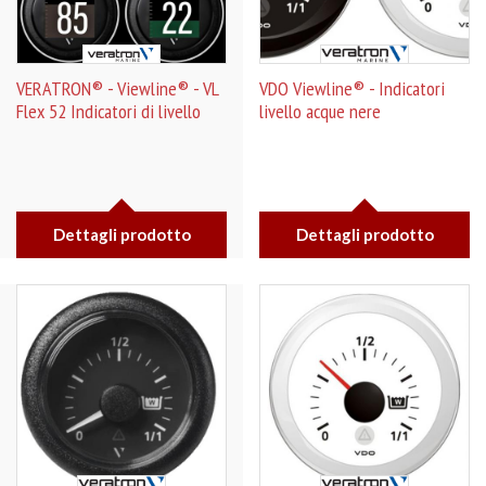
VERATRON® - Viewline® - VL
VDO Viewline® - Indicatori
Flex 52 Indicatori di livello
livello acque nere
Dettagli prodotto
Dettagli prodotto