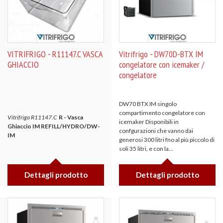
VITRIFRIGO - R11147.C VASCA
Vitrifrigo - DW70D-BTX IM
GHIACCIO
congelatore con icemaker /
congelatore
DW70 BTX IM singolo
compartimento congelatore con
Vitrifrigo R11147.C
R - Vasca
icemaker Disponibili in
Ghiaccio IM REFILL/HYDRO/DW-
confgurazioni che vanno dai
IM
generosi 300 litri fno al più piccolo di
soli 35 litri, e con la...
Dettagli prodotto
Dettagli prodotto