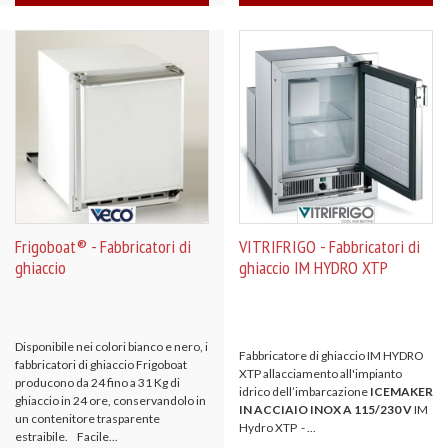
Frigoboat® - Fabbricatori di
VITRIFRIGO - Fabbricatori di
ghiaccio
ghiaccio IM HYDRO XTP
Disponibile nei colori bianco e nero, i
Fabbricatore di ghiaccio IM HYDRO
fabbricatori di ghiaccio Frigoboat
XTP allacciamento all'impianto
producono da 24 fino a 31 Kg di
idrico dell’imbarcazione
ICEMAKER
ghiaccio in 24 ore, conservandolo in
IN ACCIAIO INOX A 115/230 V
IM
un contenitore trasparente
Hydro XTP - ...
estraibile. Facile...