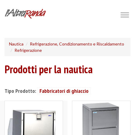
Salta
al
Togg
navig
contenuto
principale
Nautica
Refrigerazione, Condizionamento e Riscaldamento
Refrigerazione
Prodotti per la nautica
Tipo Prodotto:
Fabbricatori di ghiaccio