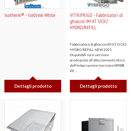
Isotherm® - IceDrink White
VITRIFRIGO - Fabbricatori di
ghiaccio IM XT OCX2
HYDRO/REFILL
Fabbricatore di ghiaccio IM XT OCX2
HYDRO/REFILL NEW 2021
Disponibili sia in versione
predisposta all'allacciamento idrico
dell'imbarcazione (versione
HYDR
O
) ...
Dettagli prodotto
Dettagli prodotto