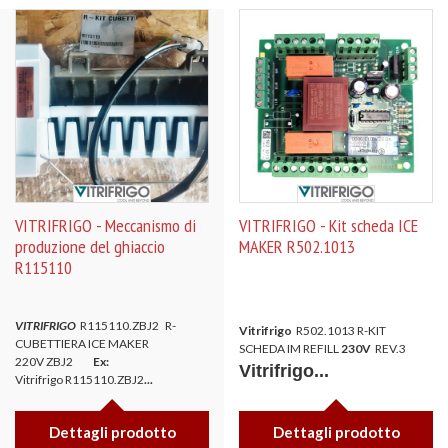
VITRIFRIGO - Meccanismo di
VITRIFRIGO - Kit scheda ICE
produzione del ghiaccio
MAKER R502.1013
R115110
VITRIFRIGO
R115110.ZBJ2 R-
Vitrifrigo
R502.1013 R-KIT
CUBETTIERA ICE MAKER
SCHEDA IM REFILL
230V
REV.3
220V ZBJ2
Ex:
Vitrifrigo...
Vitrifrigo R115110.ZBJ2
...
Dettagli prodotto
Dettagli prodotto