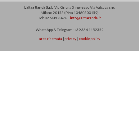
L'altra Randa S.r.l.
Via Grigna 5 ingresso Via Valcava snc
Milano 20155 (P.iva 10460500159)
Tel: 02 66803476 -
info@laltraranda.it
WhatsApp & Telegram: +39 334 1152352
area riservata
|
privacy
|
cookie policy