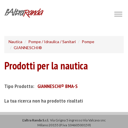
Salta
al
Togg
navig
contenuto
principale
Nautica
Pompe / Idraulica / Sanitari
Pompe
GIANNESCHI®
Prodotti per la nautica
Tipo Prodotto:
GIANNESCHI® BMA-S
La tua ricerca non ha prodotto risultati
L'altra Randa S.r.l.
Via Grigna 5 ingresso Via Valcava snc
Milano 20155 (P.iva 10460500159)