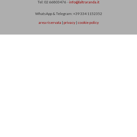
Tel: 02 66803476 -
info@laltraranda.it
WhatsApp & Telegram: +39 334 1152352
area riservata
|
privacy
|
cookie policy