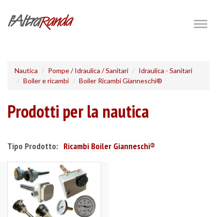
Salta
al
Togg
navig
contenuto
principale
Nautica
Pompe / Idraulica / Sanitari
Idraulica - Sanitari
Boiler e ricambi
Boiler Ricambi Gianneschi®
Prodotti per la nautica
Tipo Prodotto:
Ricambi Boiler Gianneschi®