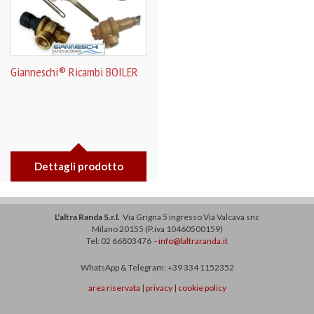
Gianneschi® Ricambi BOILER
Dettagli prodotto
L'altra Randa S.r.l.
Via Grigna 5 ingresso Via Valcava snc
Milano 20155 (P.iva 10460500159)
Tel: 02 66803476 -
info@laltraranda.it
WhatsApp & Telegram: +39 334 1152352
area riservata
|
privacy
|
cookie policy