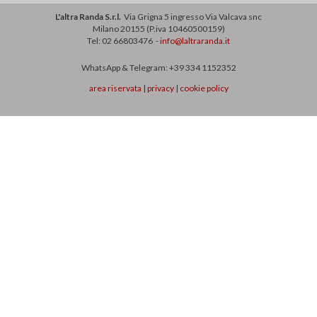
L'altra Randa S.r.l.
Via Grigna 5 ingresso Via Valcava snc
Milano 20155 (P.iva 10460500159)
Tel: 02 66803476 -
info@laltraranda.it
WhatsApp & Telegram: +39 334 1152352
area riservata
|
privacy
|
cookie policy