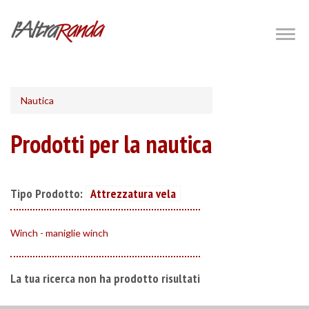
Salta
al
Togg
navig
contenuto
principale
Nautica
Prodotti per la nautica
Tipo Prodotto:
Attrezzatura vela
Winch - maniglie winch
La tua ricerca non ha prodotto risultati