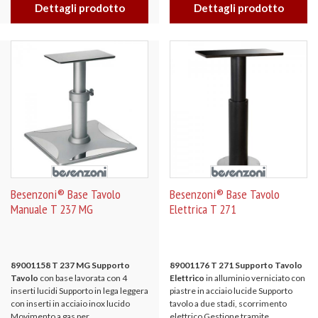
Dettagli prodotto
Dettagli prodotto
Besenzoni® Base Tavolo
Besenzoni® Base Tavolo
Manuale T 237 MG
Elettrica T 271
89001158 T 237 MG Supporto
89001176 T 271 Supporto Tavolo
Tavolo
con base lavorata con 4
Elettrico
in alluminio verniciato con
inserti lucidi Supporto in lega leggera
piastre in acciaio lucide Supporto
con inserti in acciaio inox lucido
tavolo a due stadi, scorrimento
Movimento a gas per...
elettrico Gestione tramite...