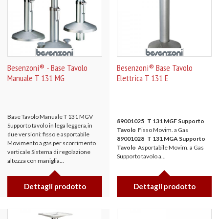
Besenzoni® - Base Tavolo
Besenzoni® Base Tavolo
Manuale T 131 MG
Elettrica T 131 E
Base Tavolo Manuale T 131 MGV
89001025 T 131 MGF Supporto
Supporto tavolo in lega leggera,in
Tavolo
Fisso Movim. a Gas
due versioni: fisso e asportabile
89001028 T 131 MGA Supporto
Movimento a gas per scorrimento
Tavolo
Asportabile Movim. a Gas
verticale Sistema di regolazione
Supporto tavolo a...
altezza con maniglia...
Dettagli prodotto
Dettagli prodotto