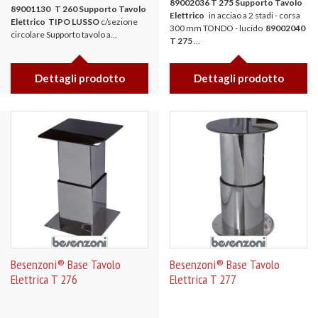
89002036 T 275 Supporto Tavolo
89001130 T 260
Supporto Tavolo
Elettrico
in acciao a 2 stadi - corsa
Elettrico
TIPO LUSSO
c/sezione
300 mm TONDO - lucido
89002040
circolare Supporto tavolo a...
T 275
...
Dettagli prodotto
Dettagli prodotto
Besenzoni® Base Tavolo
Besenzoni® Base Tavolo
Elettrica T 276
Elettrica T 277