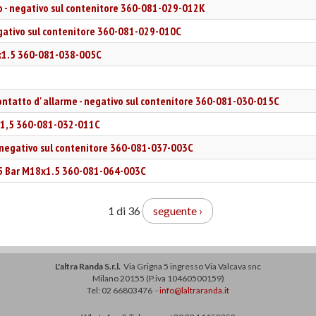
lo - negativo sul contenitore 360-081-029-012K
egativo sul contenitore 360-081-029-010C
18x1.5 360-081-038-005C
ontatto d' allarme - negativo sul contenitore 360-081-030-015C
 x 1,5 360-081-032-011C
 - negativo sul contenitore 360-081-037-003C
0-5 Bar M18x1.5 360-081-064-003C
1 di 36
seguente ›
L'altra Randa S.r.l.
Via Grigna 5 ingresso Via Valcava snc
Milano 20155 (P.iva 10460500159)
Tel: 02 66803476 -
info@laltraranda.it