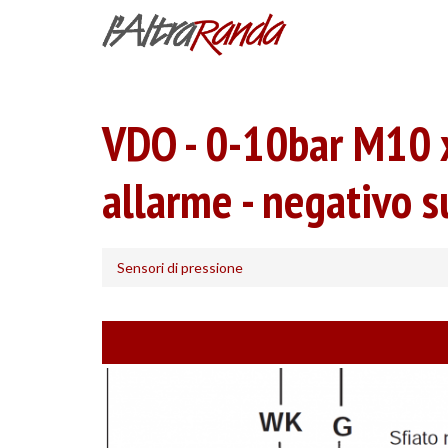
Salta
al
contenuto
principale
VDO - 0-10bar M10 x
allarme - negativo 
Sensori di pressione