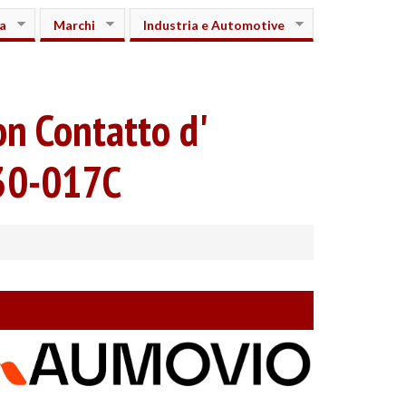
a
Marchi
Industria e Automotive
n Contatto d'
030-017C