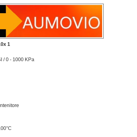
10x 1
I / 0 - 1000 KPa
ntenitore
100°C