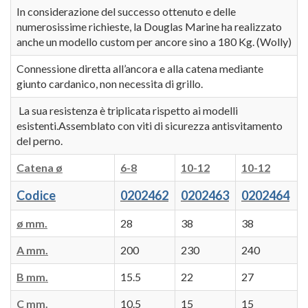
In considerazione del successo ottenuto e delle
numerosissime richieste, la Douglas Marine ha realizzato
anche un modello custom per ancore sino a 180 Kg. (Wolly)
Connessione diretta all’ancora e alla catena mediante
giunto cardanico, non necessita di grillo.
La sua resistenza è triplicata rispetto ai modelli
esistenti.Assemblato con viti di sicurezza antisvitamento
del perno.
Catena ø
6-8
10-12
10-12
Codice
0202462
0202463
0202464
ø mm.
28
38
38
A mm.
200
230
240
B mm.
15.5
22
27
C mm.
10.5
15
15