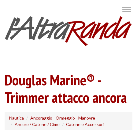
Salta
Togg
al
navig
contenuto
principale
Douglas Marine® -
Trimmer attacco ancora
Nautica
Ancoraggio - Ormeggio - Manovre
Ancore / Catene / Cime
Catene e Accessori