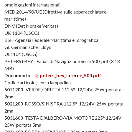
omologazioni internazionali:
MED 2014/90/UE (Direttiva sulle apparecchiature
marittime)
DNV (Det Norske Veritas)
UK 1104 (USCG)
BSH Agenzia Federale Marittima e Idrografica
GL Germanischer Lloyd
UL1104 (USCG)
PETERS+BEY - Fanali di Navigazione Serie 500
. pdf
(3.13
MB
)
Documento:
peters_bey_laterne_500.pdf
Codice articolo, senza lampadina
5011200
VERDE /DRITTA 112.5° 12/24V 25W portata
2mn
5021200
ROSSO/SINISTRA 112.5° 12/24V 25W portata
2mn
5031600
TESTA D'ALBERO/VIA MOTORE 225° 12/24V
25W portata 5mn
5041400
POPPA 135° 12/24V 25W portata 2mn