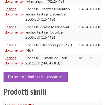
documento
l'utente.pdf (492.26 KB)
Scarica
Rocna® - Yachting Monthly
CATALOGHI
documento
anchor testing_December
2006.pdf (1.5 MB)
Scarica
Rocna® - West Marine Sail
CATALOGHI
documento
anchor testing_October
2006.pdf (1.5 MB)
Scarica
Rocna® - Brochure.pdf (2.23
CATALOGHI
documento
MB)
Scarica
Rocna® - Dimensioni -feb-
MISURE
documento
2011.pdf (580.47 KB)
Per informazioni e ordini contattaci
Prodotti simili
Ancora Rocna® Mk II