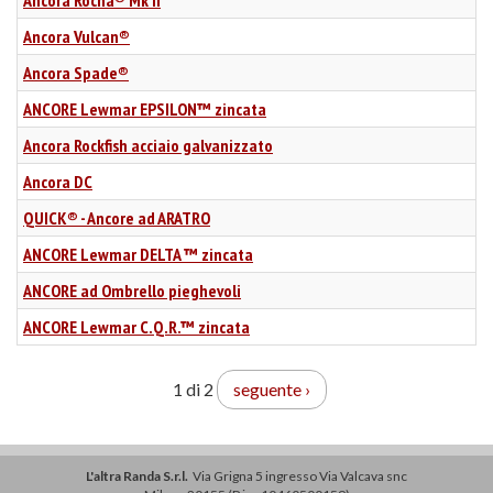
Ancora Vulcan®
Ancora Spade®
ANCORE Lewmar EPSILON™ zincata
Ancora Rockfish acciaio galvanizzato
Ancora DC
QUICK® - Ancore ad ARATRO
ANCORE Lewmar DELTA ™ zincata
ANCORE ad Ombrello pieghevoli
ANCORE Lewmar C.Q.R.™ zincata
1 di 2
seguente ›
L'altra Randa S.r.l.
Via Grigna 5 ingresso Via Valcava snc