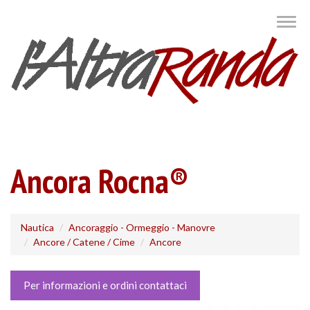
Salta
Togg
al
navig
contenuto
principale
Ancora Rocna®
Nautica
Ancoraggio - Ormeggio - Manovre
Ancore / Catene / Cime
Ancore
Per informazioni e ordini contattaci