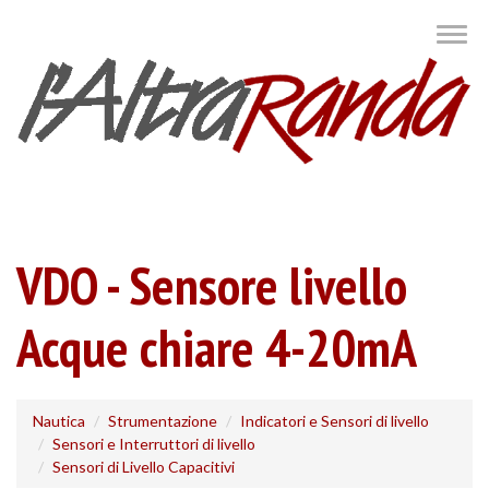
Salta
Togg
al
navig
contenuto
principale
VDO - Sensore livello
Acque chiare 4-20mA
Nautica
Strumentazione
Indicatori e Sensori di livello
Sensori e Interruttori di livello
Sensori di Livello Capacitivi