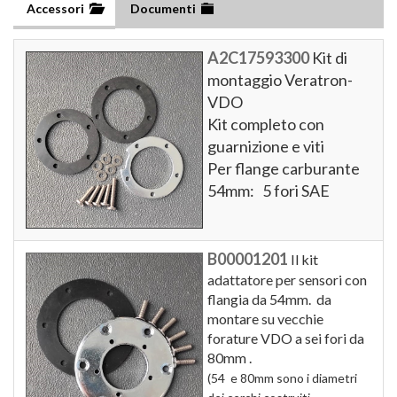
Accessori
Documenti
A2C17593300
Kit di
montaggio Veratron-
VDO
Kit completo con
guarnizione e viti
Per flange carburante
54mm: 5 fori SAE
B00001201
Il kit
adattatore per sensori con
flangia da 54mm. da
montare su vecchie
forature VDO a sei fori da
80mm .
(54 e 80mm sono i diametri