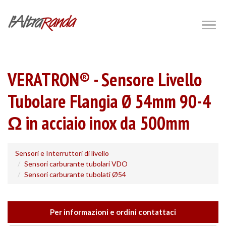
Salta
al
Togg
navig
contenuto
principale
VERATRON® - Sensore Livello
Tubolare Flangia Ø 54mm 90-4
Ω in acciaio inox da 500mm
Sensori e Interruttori di livello
Sensori carburante tubolari VDO
Sensori carburante tubolati Ø54
Per informazioni e ordini contattaci