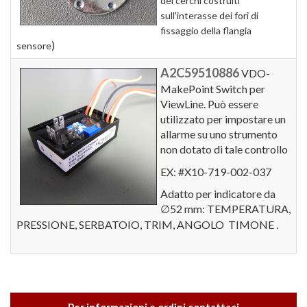
dei cerchi costruiti
sull'interasse dei fori di
fissaggio della flangia
)
sensore
A2C59510886
VDO-
MakePoint Switch per
ViewLine. Può essere
utilizzato per impostare un
allarme su uno strumento
non dotato di tale controllo
EX: #X10-719-002-037
Adatto per indicatore da
52 mm: TEMPERATURA,
∅
PRESSIONE, SERBATOIO, TRIM, ANGOLO TIMONE .